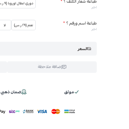
طباعة شعار الكتف ؟
*
دوري ابطال اوروبا (٩ ر.س)
اختر
طباعة اسم ورقم ؟
*
نعم (٢٩ ر.س)
لا
اختر
السعر
إضافة ملاحظة
موثق
ضمان ذهبي 100%
اسحب و افلت ال
استعراض