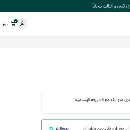
نين و الثالث مجاناً
٠
٠
مع إمكان ادفع لاحقًا، بدون فوائد أو