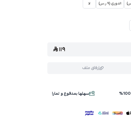
الدوري (٩ ر.س)
لا
١١٩
إرفاق ملف
سهلها بمدفوع و تمارا
ملف هنا