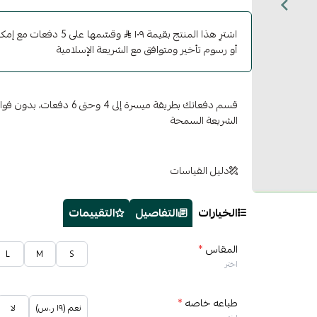
اشترِ هذا المنتج بقيمة ١٠٩
وقسّمها على 5 دفعات 
أو رسوم تأخير ومتوافق مع الشريعة الإسلامية
قسم دفعاتك بطريقة ميسرة إلى 4 وح
الشريعة السمحة
دليل القياسات
الخيارات
التفاصيل
التقييمات
المقاس
*
L
M
S
اختر
طباعه خاصه
*
نعم (١٩ ر.س)
لا