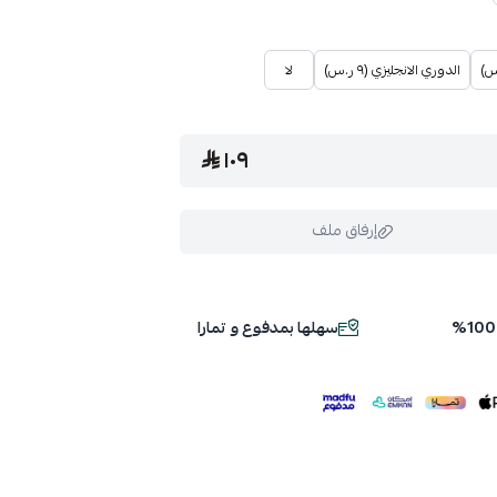
الدوري الانجليزي (٩ ر.س)
لا
١٠٩
إرفاق ملف
سهلها بمدفوع و تمارا
ملف هنا