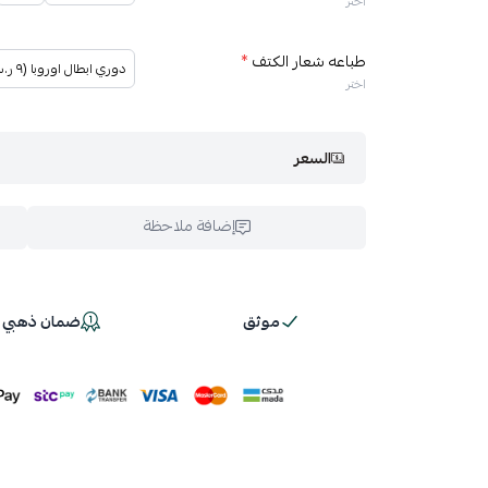
اختر
طباعه شعار الكتف
*
دوري ابطال اوروبا (٩ ر.س)
اختر
السعر
إضافة ملاحظة
موثق
ضمان ذهبي 100%
اسحب و افلت ال
استعراض