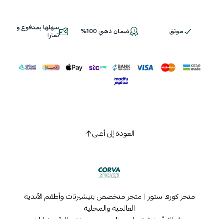
سهلها بمدفوع و
موثق
ضمان ذهبي 100%
اسحب و افلت الملف هنا
تمارا
استعراض
العودة إلى أعلى
متجر كورفا ستور | متجر متخصص بتيشيرتات وأطقم الأنديه
العالميه والمحليه