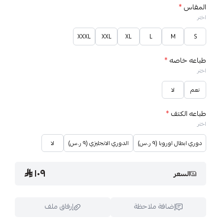
المقاس
*
اختر
XXXL
XXL
XL
L
M
S
طباعه خاصه
*
اختر
نعم
لا
طباعه الكتف
*
اختر
دوري ابطال اوروبا (٩ ر.س)
الدوري الانجليزي (٩ ر.س)
لا
١٠٩
السعر
إضافة ملاحظة
إرفاق ملف