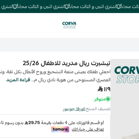
مجاناً
اشتري اثنين و الثالث مجاناً
اشتري اثنين و الثالث مجاناً
اشتري اثنين
كورفا ستور
تيشيرت ريال مدريد للاطفال 25/26
اجعلي طفلك يعيش متعة التشجيع وروح الأبطال بكل ثقة، وت
العصري المستوحى من هوية نادي ريال م...
قراءة المزيد
١١٩
متوفر
تصنيف المنتج:
كورفا جونيور