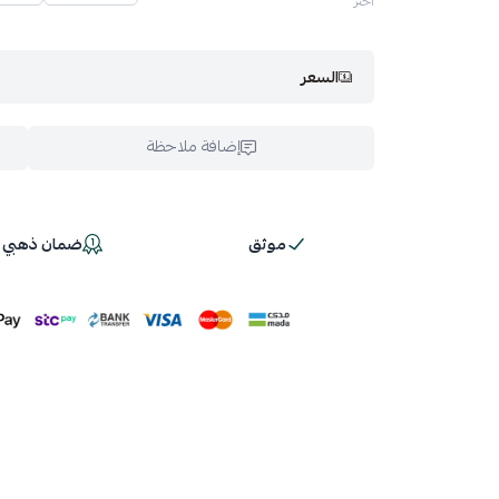
اختر
السعر
إضافة ملاحظة
موثق
ضمان ذهبي 100%
اسحب و افلت ال
استعراض