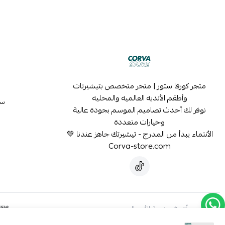
متجر كورفا ستور | متجر متخصص بتيشيرتات
وأطقم الأنديه العالميه والمحليه
سي
نوفر لك أحدث تصاميم الموسم بجودة عالية
وخيارات متعددة
الأنتماء يبدأ من المدرج - تيشيرتك جاهز عندنا 💚
Corva-store.com
موثّق في منصة الأعمال