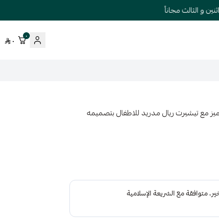
 و الثالث مجاناً
٠
٠
ميز مع تيشيرت ريال مدريد للاطفال بتصميمه