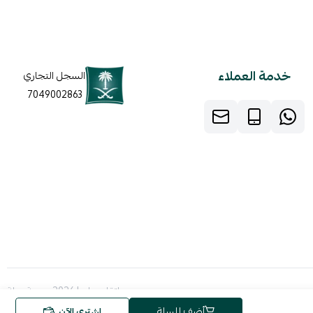
خدمة العملاء
السجل التجاري
7049002863
صنع بإتقان على | 2026
منصة سلة
أضف للسلة
اشتري الآن