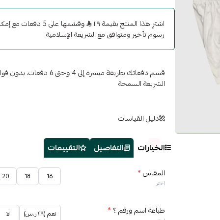
اشترِ هذا المنتج بقيمة ١١٩
وقسّمها على 5 دفعات 
رسوم تأخير ومتوافق مع الشريعة الإسلامية
قسم دفعاتك بطريقة ميسرة إلى 4 وح
الشريعة السمحة
دليل القياسات
الخيارات
التفاصيل
التقييمات
المقاس
*
20
18
16
اختر
طباعة اسم ورقم ؟
*
نعم (٢٩ ر.س)
لا