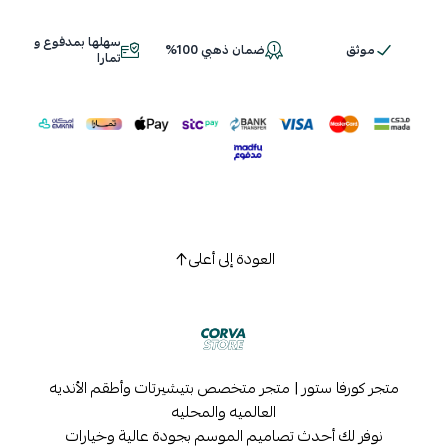
سهلها بمدفوع و
موثق
ضمان ذهبي 100%
اسحب و افلت الملف هنا
تمارا
استعراض
العودة إلى أعلى
متجر كورفا ستور | متجر متخصص بتيشيرتات وأطقم الأنديه
العالميه والمحليه
نوفر لك أحدث تصاميم الموسم بجودة عالية وخيارات