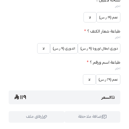
نسخة لاعبين ؟
*
اختر
نعم (١٩ ر.س)
لا
طباعة شعار الكتف ؟
*
اختر
دوري ابطال اوروبا (٩ ر.س)
الدوري (٩ ر.س)
لا
طباعة اسم ورقم ؟
*
اختر
نعم (٢٩ ر.س)
لا
١١٩
السعر
إضافة ملاحظة
إرفاق ملف