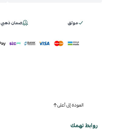
موثق
ضمان ذهبي 100%
اسحب و افلت ال
استعراض
العودة إلى أعلى
روابط تهمك