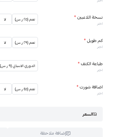
اختر
نسخة اللاعبين
*
نعم (٢٥ ر.س)
لا
اختر
كم طويل
*
نعم (٢٩ ر.س)
لا
اختر
طباعة الكتف
*
الدوري الاسباني (٩ ر.س)
اختر
اضافة شورت
*
نعم (٤٥ ر.س)
لا
اختر
السعر
إضافة ملاحظة