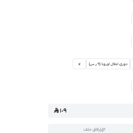
دوري ابطال اوروبا (٩ ر.س)
لا
١٠٩
إرفاق ملف