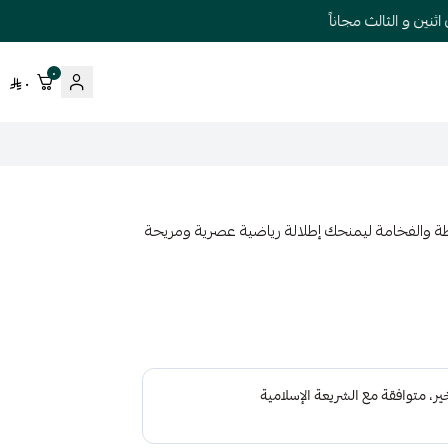
 و الثالث مجاناً
٠
٠
يجمع بين البساطة والفخامة ليمنحك إطلالة رياضية عصرية ومريحة