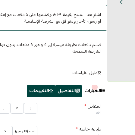
اشترِ هذا المنتج بقيمة ١٠٩
وقسّمها على 5 دفعات 
أو رسوم تأخير ومتوافق مع الشريعة الإسلامية
قسم دفعاتك بطريقة ميسرة إلى 4 وح
الشريعة السمحة
دليل القياسات
الخيارات
التفاصيل
التقييمات
المقاس
*
L
M
S
اختر
طباعه خاصه
*
نعم (١٩ ر.س)
لا