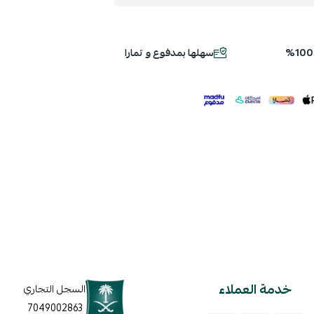
سهلها بمدفوع و تمارا
ملف هنا
خدمة العملاء
السجل التجاري
7049002863