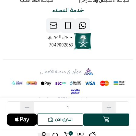
سياسة الاستبدال والاسترجاع
سياسة الغاء الطلب
خدمة العملاء
السجل التجاري
7049002863
موثّق في منصة الأعمال
صنع بإتقان على | 2026
منصة سلة
اشتري الآن
٠