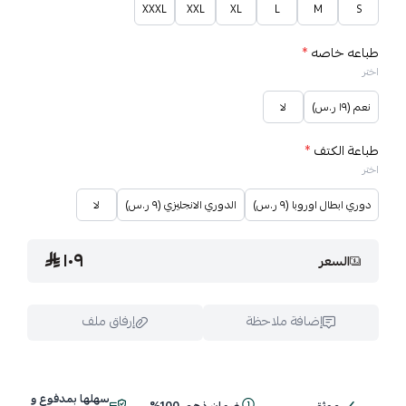
XXXL
XXL
XL
L
M
S
طباعه خاصه
*
اختر
نعم (١٩ ر.س)
لا
طباعة الكتف
*
اختر
دوري ابطال اوروبا (٩ ر.س)
الدوري الانجليزي (٩ ر.س)
لا
١٠٩
السعر
إضافة ملاحظة
إرفاق ملف
سهلها بمدفوع و