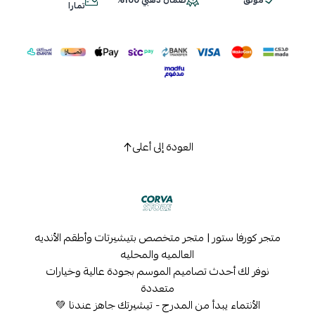
موثق
ضمان ذهبي 100%
اسحب و افلت الملف هنا
تمارا
استعراض
العودة إلى أعلى
متجر كورفا ستور | متجر متخصص بتيشيرتات وأطقم الأنديه
العالميه والمحليه
نوفر لك أحدث تصاميم الموسم بجودة عالية وخيارات
متعددة
الأنتماء يبدأ من المدرج - تيشيرتك جاهز عندنا 💚