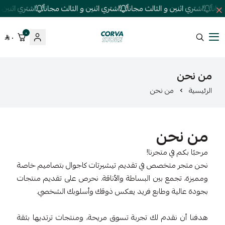
اناً
اشتري اثنين و الثالث مجاناً
اشتري اثنين و الثالث مجاناً
اشتري اثنين و 
٠
٠
كورفا ستور
من نحن
الرئيسية
من نحن
من نحن
مرحبًا بكم في متجرنا!
نحن متجر متخصص في تقديم تيشيرتات كاجوال بتصاميم خاصة
ومميزة، تجمع بين البساطة والأناقة. نحرص على تقديم منتجات
بجودة عالية وطابع فريد يعكس ذوقك وأسلوبك الشخصي.
هدفنا أن نقدم لك تجربة تسوق مريحة، ومنتجات ترتديها بثقة