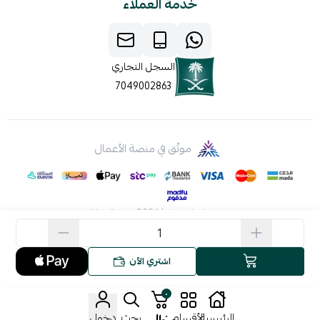
خدمة العملاء
السجل التجاري
7049002863
موثّق في منصة الأعمال
صنع بإتقان على | 2026
منصة سلة
اشتري الآن
٠
٠
الرئيسية
الأقسام
بحث
دخول