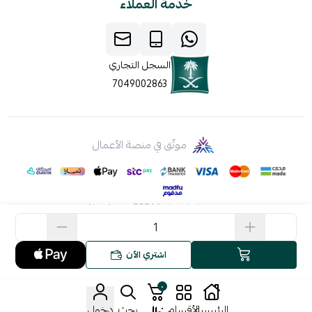
خدمة العملاء
السجل التجاري
7049002863
موثّق في منصة الأعمال
صنع بإتقان على | 2026
منصة سلة
اشتري الآن
٠
٠
الرئيسية
الأقسام
بحث
دخول