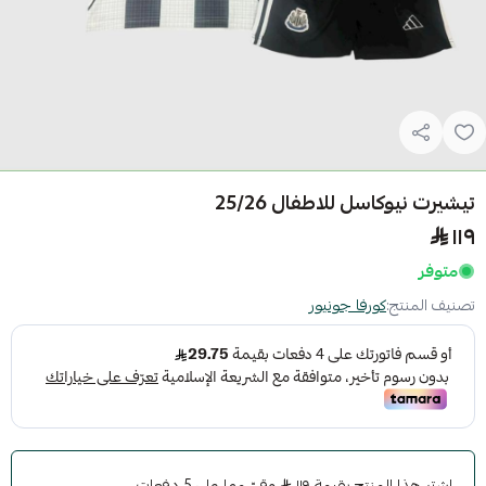
تيشيرت نيوكاسل للاطفال 25/26
١١٩
متوفر
تصنيف المنتج:
كورفا جونيور
اشترِ هذا المنتج بقيمة ١١٩
وقسّمها على 5 دفعات