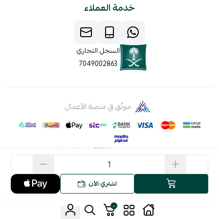
خدمة العملاء
السجل التجاري
7049002863
موثّق في منصة الأعمال
صنع بإتقان على | 2026
منصة سلة
اشتري الآن
٠