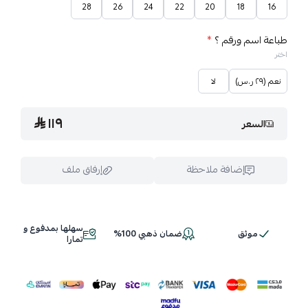
28
26
24
22
20
18
16
طباعة اسم ورقم ؟
*
اختر
نعم (٢٩ ر.س)
لا
١١٩
السعر
إضافة ملاحظة
إرفاق ملف
سهلها بمدفوع و
موثق
ضمان ذهبي 100%
اسحب و افلت الملف هنا
تمارا
استعراض