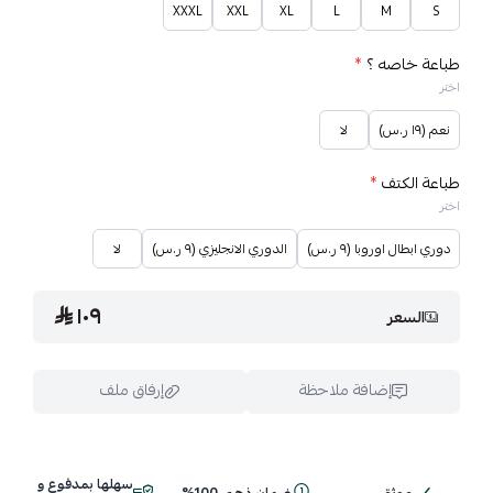
XXXL
XXL
XL
L
M
S
طباعة خاصه ؟
*
اختر
نعم (١٩ ر.س)
لا
طباعة الكتف
*
اختر
دوري ابطال اوروبا (٩ ر.س)
الدوري الانجليزي (٩ ر.س)
لا
١٠٩
السعر
إضافة ملاحظة
إرفاق ملف
سهلها بمدفوع و