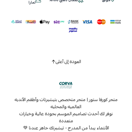
موثق
ضمان ذهبي 100%
اسحب و افلت الملف هنا
تمارا
استعراض
العودة إلى أعلى
متجر كورفا ستور | متجر متخصص بتيشيرتات وأطقم الأنديه
العالميه والمحليه
نوفر لك أحدث تصاميم الموسم بجودة عالية وخيارات
متعددة
الأنتماء يبدأ من المدرج - تيشيرتك جاهز عندنا 💚