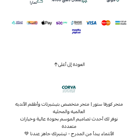
موثق
ضمان ذهبي 100%
اسحب و افلت الملف هنا
تمارا
استعراض
العودة إلى أعلى
متجر كورفا ستور | متجر متخصص بتيشيرتات وأطقم الأنديه
العالميه والمحليه
نوفر لك أحدث تصاميم الموسم بجودة عالية وخيارات
متعددة
الأنتماء يبدأ من المدرج - تيشيرتك جاهز عندنا 💚