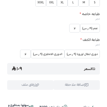
XXXL
XXL
XL
L
M
S
طباعه خاصه
*
اختر
نعم (١٩ ر.س)
لا
طباعة الكتف
*
اختر
دوري ابطال اوروبا (٩ ر.س)
الدوري الانجليزي (٩ ر.س)
لا
١٠٩
السعر
إضافة ملاحظة
إرفاق ملف
سهلها بمدفوع و