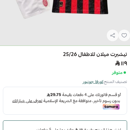
تيشيرت ميلان للاطفال 25/26
١١٩
متوفر
تصنيف المنتج:
كورفا جونيور
اشترِ هذا المنتج بقيمة ١١٩
وقسّمها على 5 دفعات