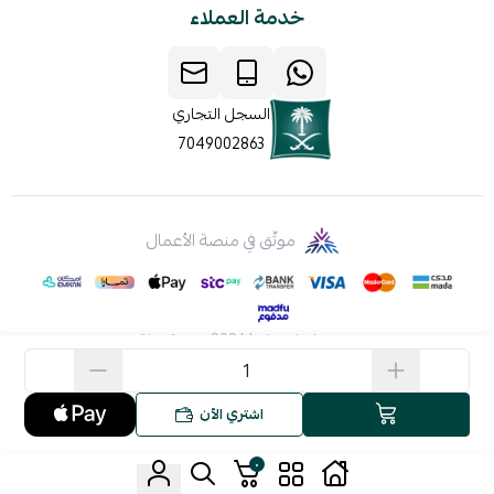
خدمة العملاء
السجل التجاري
7049002863
موثّق في منصة الأعمال
صنع بإتقان على | 2026
منصة سلة
اشتري الآن
٠