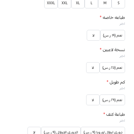
XXXL
XXL
XL
L
M
S
طباعه خاصه
*
اختر
نعم (١٩ ر.س)
لا
نسخة لاعبين
*
اختر
نعم (٢٥ ر.س)
لا
كم طويل
*
اختر
نعم (٢٩ ر.س)
لا
طباعة كتف
*
اختر
دوري ابطال اوروبا (٩ ر.س)
الدوري الايطالي (٩ ر.س)
لا