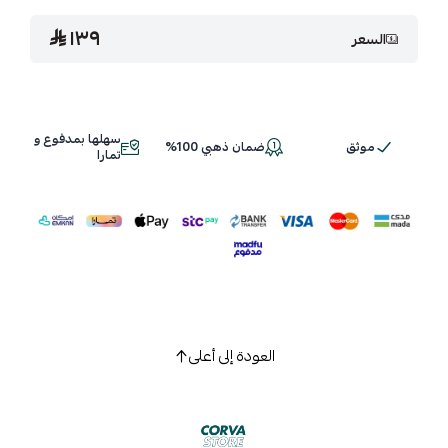
١٣٩
السعر
سهلها بمدفوع و
موثق
ضمان ذهبي 100%
تمارا
العودة إلى أعلى