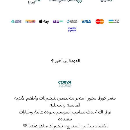
موثق
ضمان ذهبي 100%
اسحب و افلت الملف هنا
تمارا
استعراض
العودة إلى أعلى
متجر كورفا ستور | متجر متخصص بتيشيرتات وأطقم الأنديه
العالميه والمحليه
نوفر لك أحدث تصاميم الموسم بجودة عالية وخيارات
متعددة
الأنتماء يبدأ من المدرج - تيشيرتك جاهز عندنا 💚