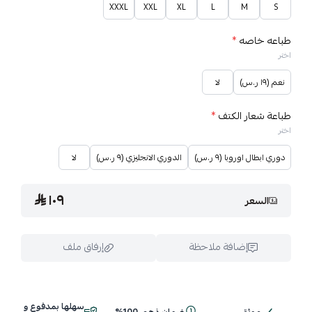
XXXL
XXL
XL
L
M
S
طباعه خاصه
*
اختر
نعم (١٩ ر.س)
لا
طباعة شعار الكتف
*
اختر
دوري ابطال اوروبا (٩ ر.س)
الدوري الانجليزي (٩ ر.س)
لا
١٠٩
السعر
إضافة ملاحظة
إرفاق ملف
سهلها بمدفوع و