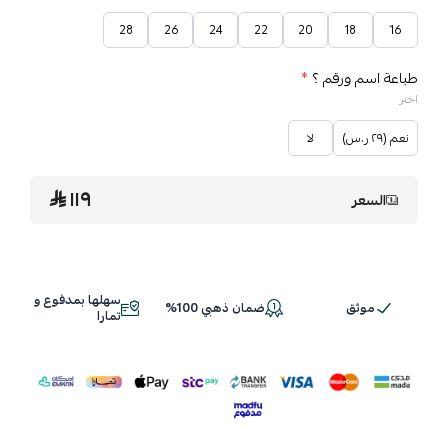
28
26
24
22
20
18
16
طباعة اسم ورقم ؟
*
اختر
نعم (٢٩ ر.س)
لا
١١٩
السعر
سهلها بمدفوع و
موثق
ضمان ذهبي 100%
تمارا