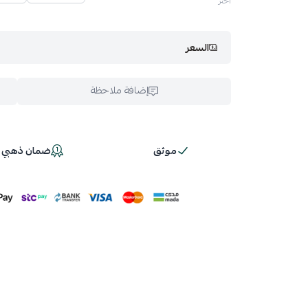
اختر
السعر
إضافة ملاحظة
موثق
ضمان ذهبي 100%
اسحب و افلت ال
استعراض