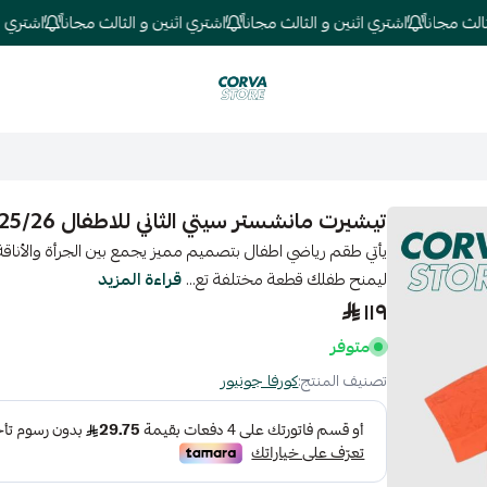
مجاناً
اشتري اثنين و الثالث مجاناً
اشتري اثنين و الثالث مجاناً
اشتري اثنين
كورفا ستور
تيشيرت مانشستر سيتي الثاني للاطفال 25/26
يأتي طقم رياضي اطفال بتصميم مميز يجمع بين الجرأة والأناقة،
ليمنح طفلك قطعة مختلفة تع...
قراءة المزيد
١١٩
متوفر
تصنيف المنتج:
كورفا جونيور