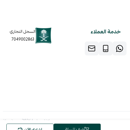
خدمة العملاء
السجل التجاري
7049002863
صنع بإتقان على | 2026
منصة سلة
أضف للسلة
اشتري الآن