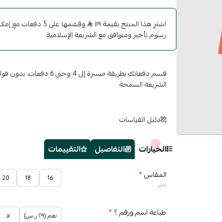
اشترِ هذا المنتج بقيمة ١١٩
وقسّمها على 5 دفعات 
رسوم تأخير ومتوافق مع الشريعة الإسلامية
قسم دفعاتك بطريقة ميسرة إلى 4 وح
الشريعة السمحة
دليل القياسات
الخيارات
التفاصيل
التقييمات
المقاس
*
20
18
16
اختر
طباعة اسم ورقم ؟
*
نعم (٢٩ ر.س)
لا