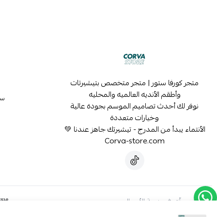
متجر كورفا ستور | متجر متخصص بتيشيرتات
وأطقم الأنديه العالميه والمحليه
سي
نوفر لك أحدث تصاميم الموسم بجودة عالية
وخيارات متعددة
الأنتماء يبدأ من المدرج - تيشيرتك جاهز عندنا 💚
Corva-store.com
موثّق في منصة الأعمال