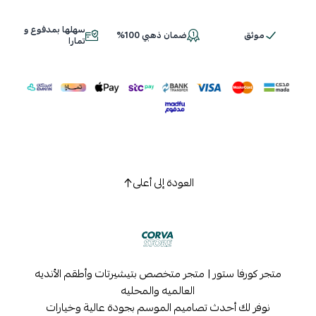
سهلها بمدفوع و
موثق
ضمان ذهبي 100%
اسحب و افلت الملف هنا
تمارا
استعراض
العودة إلى أعلى
متجر كورفا ستور | متجر متخصص بتيشيرتات وأطقم الأنديه
العالميه والمحليه
نوفر لك أحدث تصاميم الموسم بجودة عالية وخيارات