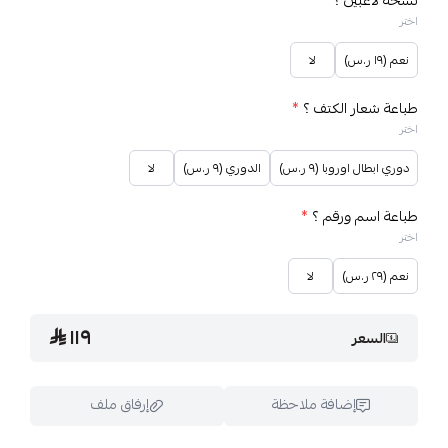
نسخة لاعبين ؟
*
اختر
نعم (١٩ ر.س)
لا
طباعة شعار الكتف ؟
*
اختر
دوري ابطال اوروبا (٩ ر.س)
الدوري (٩ ر.س)
لا
طباعة اسم ورقم ؟
*
اختر
نعم (٢٩ ر.س)
لا
١١٩
السعر
إضافة ملاحظة
إرفاق ملف