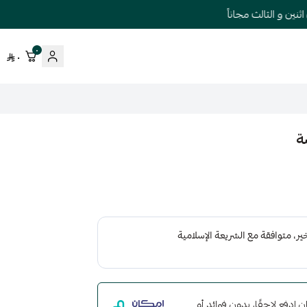
ن و الثالث مجاناً
٠
٠
مع إمكان ادفع لاحقًا، بدون فوائد أو