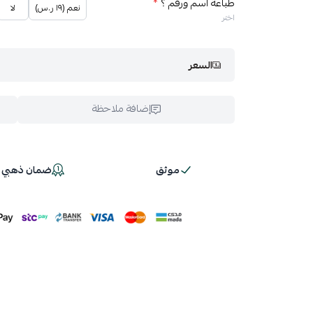
طباعة اسم ورقم ؟
*
نعم (١٩ ر.س)
لا
اختر
السعر
إضافة ملاحظة
موثق
ضمان ذهبي 100%
اسحب و افلت ال
استعراض