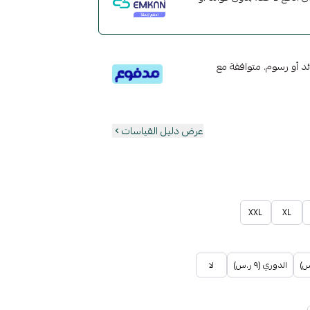
تى 6 دفعات، بدون فوائد أو رسوم. متوافقة مع
عرض دليل القياسات
XXL
XL
الدوري (٩ ر.س)
لا