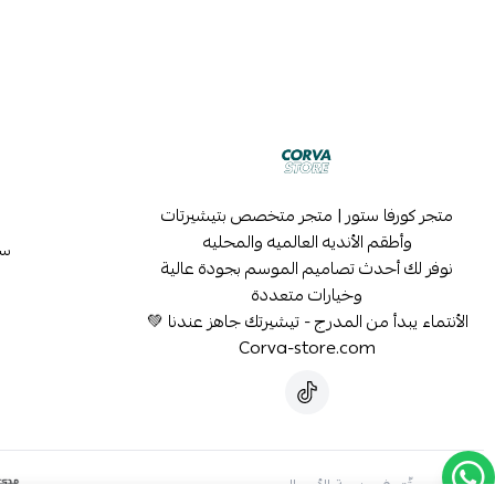
متجر كورفا ستور | متجر متخصص بتيشيرتات
وأطقم الأنديه العالميه والمحليه
سي
نوفر لك أحدث تصاميم الموسم بجودة عالية
وخيارات متعددة
الأنتماء يبدأ من المدرج - تيشيرتك جاهز عندنا 💚
Corva-store.com
موثّق في منصة الأعمال