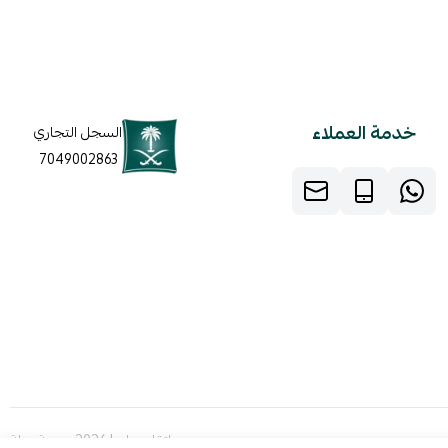
خدمة العملاء
السجل التجاري
7049002863
صنع بإتقان على | 2026
منصة سلة