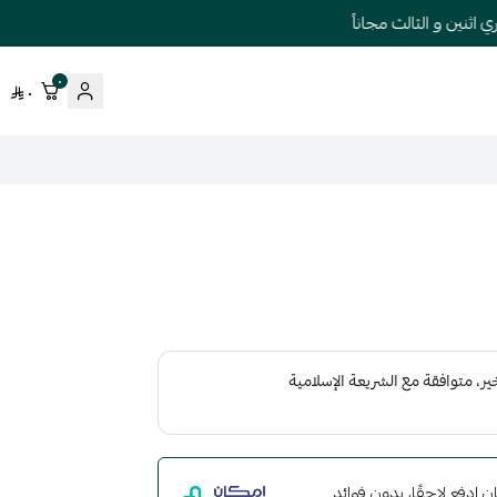
نين و الثالث مجاناً
٠
٠
مع إمكان ادفع لاحقًا، بدون فوائد