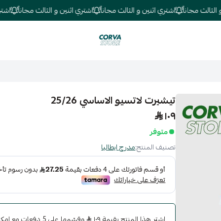
لث مجاناً
اشتري اثنين و الثالث مجاناً
اشتري اثنين و الثالث مجاناً
اشتري اث
كورفا ستور
تيشيرت لاتسيو الاساسي 25/26
١٠٩
متوفر
تصنيف المنتج:
مدرج ايطاليا
اشترِ هذا المنتج بقيمة ١٠٩
وقسّمها على 5 دفعات 