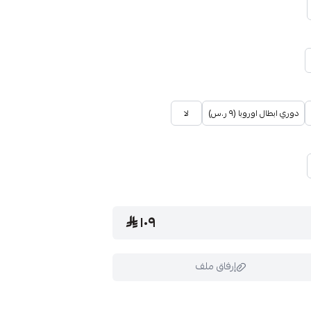
دوري ابطال اوروبا (٩ ر.س)
لا
١٠٩
إرفاق ملف