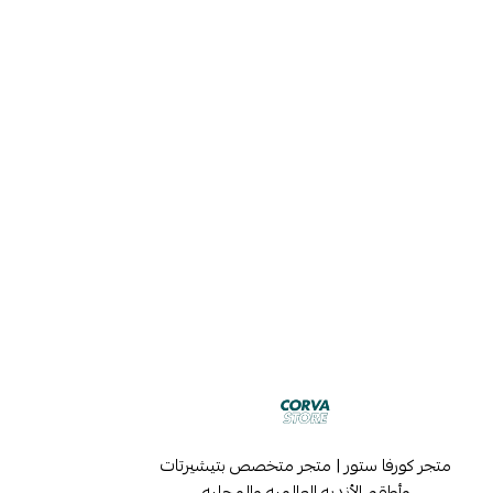
متجر كورفا ستور | متجر متخصص بتيشيرتات
وأطقم الأنديه العالميه والمحليه