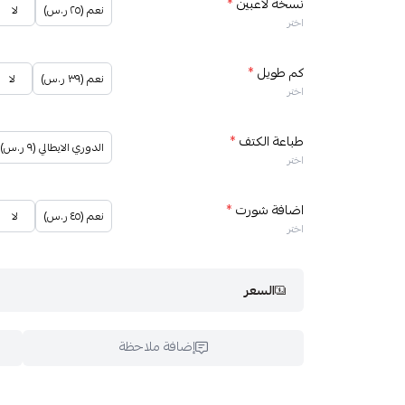
نسخة لاعبين
*
نعم (٢٥ ر.س)
لا
اختر
كم طويل
*
نعم (٣٩ ر.س)
لا
اختر
طباعة الكتف
*
الدوري الايطالي (٩ ر.س)
اختر
اضافة شورت
*
نعم (٤٥ ر.س)
لا
اختر
السعر
إضافة ملاحظة