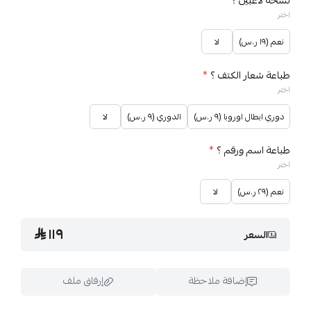
نسخة لاعبين ؟
*
اختر
نعم (١٩ ر.س)
لا
طباعة شعار الكتف ؟
*
اختر
دوري ابطال اوروبا (٩ ر.س)
الدوري (٩ ر.س)
لا
طباعة اسم ورقم ؟
*
اختر
نعم (٢٩ ر.س)
لا
١١٩
السعر
إضافة ملاحظة
إرفاق ملف