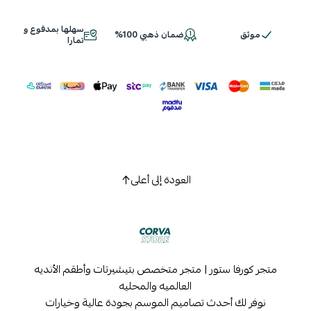
سهلها بمدفوع و
موثق
ضمان ذهبي 100%
اسحب و افلت الملف هنا
تمارا
استعراض
العودة إلى أعلى
متجر كورفا ستور | متجر متخصص بتيشيرتات وأطقم الأنديه
العالميه والمحليه
نوفر لك أحدث تصاميم الموسم بجودة عالية وخيارات