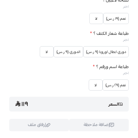
نسخة لاعبين ؟
*
اختر
نعم (١٩ ر.س)
لا
طباعة شعار الكتف ؟
*
اختر
دوري ابطال اوروبا (٩ ر.س)
الدوري (٩ ر.س)
لا
طباعة اسم ورقم ؟
*
اختر
نعم (٢٩ ر.س)
لا
١١٩
السعر
إضافة ملاحظة
إرفاق ملف