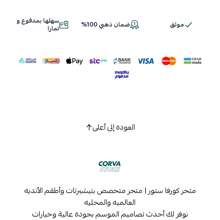
سهلها بمدفوع و
موثق
ضمان ذهبي 100%
اسحب و افلت الملف هنا
تمارا
استعراض
العودة إلى أعلى
متجر كورفا ستور | متجر متخصص بتيشيرتات وأطقم الأنديه
العالميه والمحليه
نوفر لك أحدث تصاميم الموسم بجودة عالية وخيارات