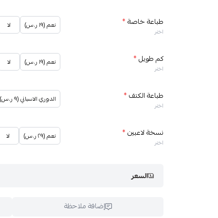
طباعة خاصة
*
نعم (١٩ ر.س)
لا
اختر
كم طويل
*
نعم (١٩ ر.س)
لا
اختر
طباعة الكتف
*
الدوري الاسباني (٩ ر.س)
اختر
نسخة لاعبين
*
نعم (٢٩ ر.س)
لا
اختر
السعر
إضافة ملاحظة