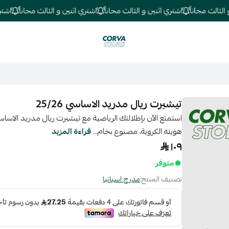
لث مجاناً
اشتري اثنين و الثالث مجاناً
اشتري اثنين و الثالث مجاناً
اشتري اث
كورفا ستور
تيشيرت ريال مدريد الاساسي 25/26
هويته الكروية، مصنوع بخام...
قراءة المزيد
١٠٩
متوفر
تصنيف المنتج:
مدرج اسبانيا