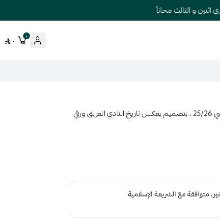
نين و الثالث مجاناً
٠
٠
استمتع الآن بإطلالتك الرياضية مع تيشيرت ريال مدريد الاساسي 25/26 ، بتصميم يعكس تاريخ النادي العريق ورقي