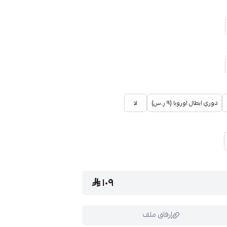
دوري ابطال اوروبا (٩ ر.س)
لا
١٠٩
إرفاق ملف