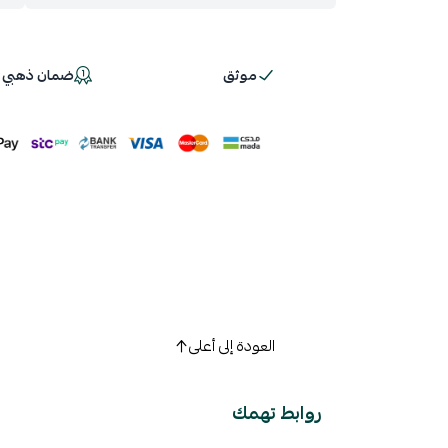
موثق
ضمان ذهبي 100%
اسحب و افلت ال
استعراض
العودة إلى أعلى
روابط تهمك