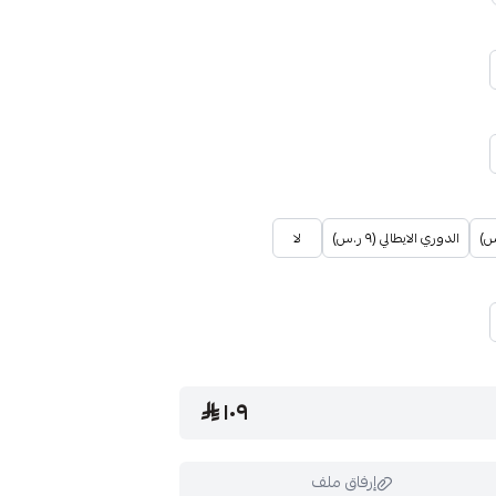
الدوري الايطالي (٩ ر.س)
لا
١٠٩
إرفاق ملف