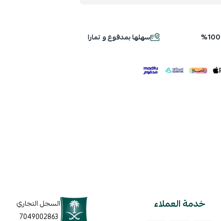
سهلها بمدفوع و تمارا
ملف هنا
خدمة العملاء
السجل التجاري
7049002863