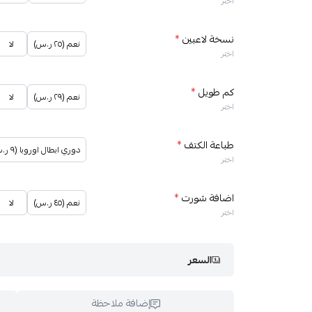
اختر
نسخة لاعبين
*
نعم (٢٥ ر.س)
لا
اختر
كم طويل
*
نعم (٢٩ ر.س)
لا
اختر
طباعة الكتف
*
دوري ابطال اوروبا (٩ ر.س)
اختر
اضافة شورت
*
نعم (٤٥ ر.س)
لا
اختر
السعر
إضافة ملاحظة