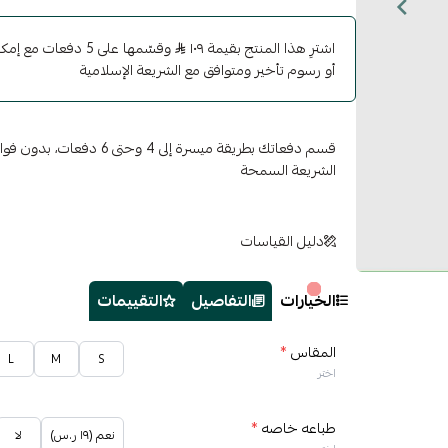
اشترِ هذا المنتج بقيمة ١٠٩
وقسّمها على 5 دفعات 
أو رسوم تأخير ومتوافق مع الشريعة الإسلامية
قسم دفعاتك بطريقة ميسرة إلى 4 وح
الشريعة السمحة
دليل القياسات
الخيارات
التفاصيل
التقييمات
المقاس
*
L
M
S
اختر
طباعه خاصه
*
نعم (١٩ ر.س)
لا