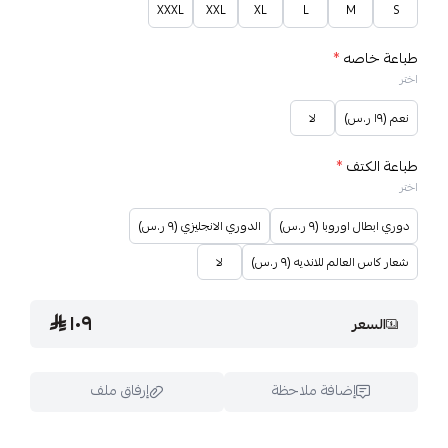
XXXL
XXL
XL
L
M
S
طباعة خاصه
*
اختر
نعم (١٩ ر.س)
لا
طباعة الكتف
*
اختر
دوري ابطال اوروبا (٩ ر.س)
الدوري الانجليزي (٩ ر.س)
شعار كاس العالم للانديه (٩ ر.س)
لا
١٠٩
السعر
إضافة ملاحظة
إرفاق ملف