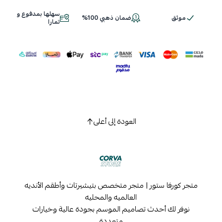
سهلها بمدفوع و
موثق
ضمان ذهبي 100%
اسحب و افلت الملف هنا
تمارا
استعراض
العودة إلى أعلى
متجر كورفا ستور | متجر متخصص بتيشيرتات وأطقم الأنديه
العالميه والمحليه
نوفر لك أحدث تصاميم الموسم بجودة عالية وخيارات
متعددة