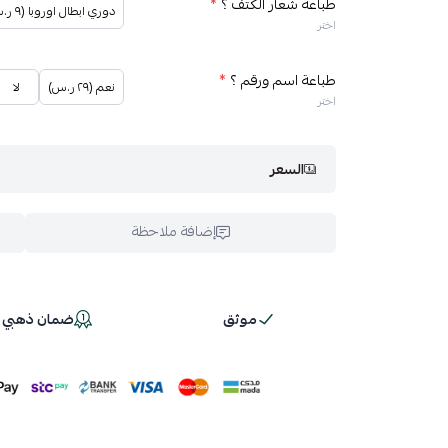
طباعة شعار الكتف ؟
*
دوري ابطال اوروبا (٩ ر.س)
اختر
طباعة اسم ورقم ؟
*
نعم (٢٩ ر.س)
لا
اختر
السعر
إضافة ملاحظة
موثق
ضمان ذهبي 100%
اسحب و افلت ال
استعراض