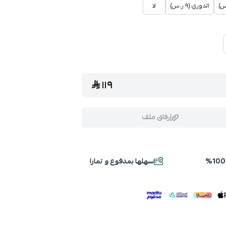
الدوري (٩ ر.س)
لا
١١٩
إرفاق ملف
سهلها بمدفوع و تمارا
ملف هنا