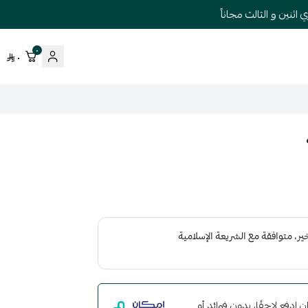
نين و الثالث مجاناً
٠
٠
مع إمكان ادفع لاحقًا، بدون فوائد أو