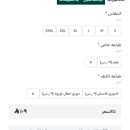
المقاس
*
اختر
XXXL
XXL
XL
L
M
S
طباعه خاص
*
اختر
نعم (١٩ ر.س)
لا
طباعه الكتف
*
اختر
الدوري الاسباني (٩ ر.س)
دوري ابطال اوروبا (٩ ر.س)
لا
١٠٩
السعر