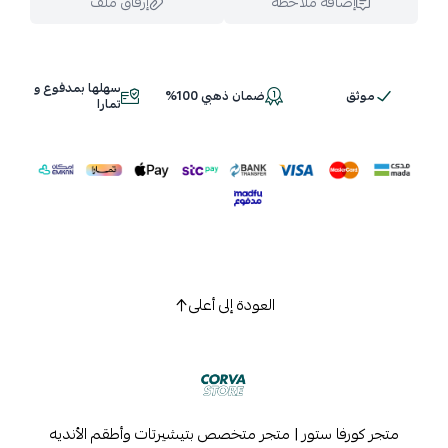
إضافة ملاحظة
إرفاق ملف
سهلها بمدفوع و
موثق
ضمان ذهبي 100%
اسحب و افلت الملف هنا
تمارا
استعراض
العودة إلى أعلى
متجر كورفا ستور | متجر متخصص بتيشيرتات وأطقم الأنديه