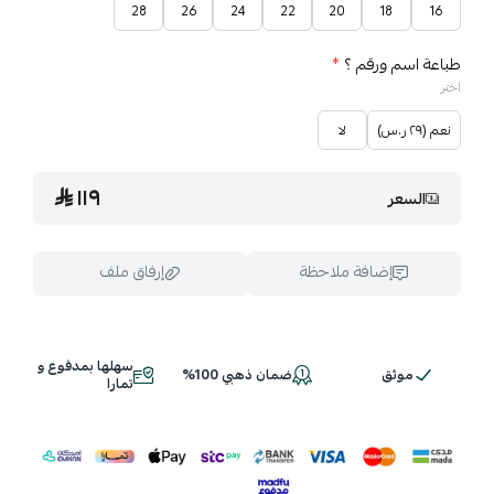
28
26
24
22
20
18
16
طباعة اسم ورقم ؟
*
اختر
نعم (٢٩ ر.س)
لا
١١٩
السعر
إضافة ملاحظة
إرفاق ملف
سهلها بمدفوع و
موثق
ضمان ذهبي 100%
اسحب و افلت الملف هنا
تمارا
استعراض