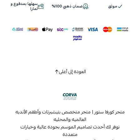
سهلها بمدفوع و
موثق
ضمان ذهبي 100%
اسحب و افلت الملف هنا
تمارا
استعراض
العودة إلى أعلى
متجر كورفا ستور | متجر متخصص بتيشيرتات وأطقم الأنديه
العالميه والمحليه
نوفر لك أحدث تصاميم الموسم بجودة عالية وخيارات
متعددة