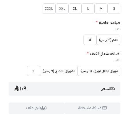
XXXL
XXL
XL
L
M
S
طباعة خاصه
*
اختر
نعم (١٩ ر.س)
لا
اضافه شعار الكتف
*
اختر
دوري ابطال اوروبا (٩ ر.س)
الدوري الالماني (٩ ر.س)
لا
١٠٩
السعر
إضافة ملاحظة
إرفاق ملف