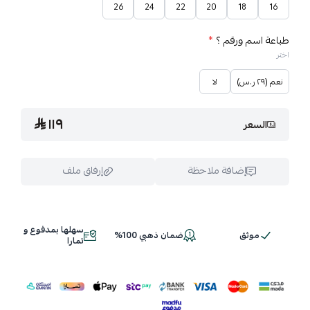
26
24
22
20
18
16
طباعة اسم ورقم ؟
*
اختر
نعم (٢٩ ر.س)
لا
١١٩
السعر
إضافة ملاحظة
إرفاق ملف
سهلها بمدفوع و
موثق
ضمان ذهبي 100%
اسحب و افلت الملف هنا
تمارا
استعراض