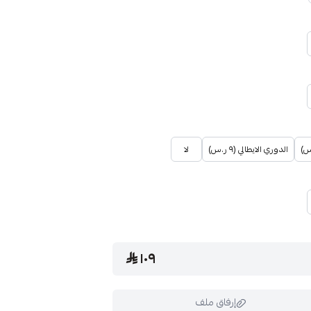
الدوري الايطالي (٩ ر.س)
لا
١٠٩
إرفاق ملف