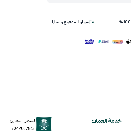
سهلها بمدفوع و تمارا
ملف هنا
خدمة العملاء
السجل التجاري
7049002863