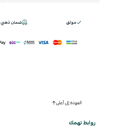
موثق
ضمان ذهبي 100%
اسحب و افلت ال
استعراض
العودة إلى أعلى
روابط تهمك