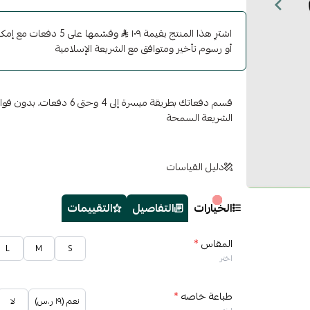
اشترِ هذا المنتج بقيمة ١٠٩
وقسّمها على 5 دفعات 
أو رسوم تأخير ومتوافق مع الشريعة الإسلامية
قسم دفعاتك بطريقة ميسرة إلى 4 وح
الشريعة السمحة
دليل القياسات
الخيارات
التفاصيل
التقييمات
المقاس
*
L
M
S
اختر
طباعة خاصه
*
نعم (١٩ ر.س)
لا