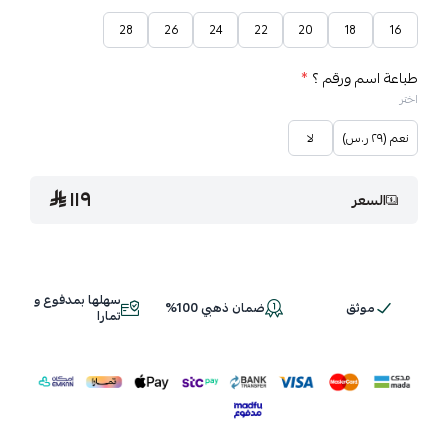
28
26
24
22
20
18
16
طباعة اسم ورقم ؟
*
اختر
نعم (٢٩ ر.س)
لا
١١٩
السعر
سهلها بمدفوع و
موثق
ضمان ذهبي 100%
تمارا