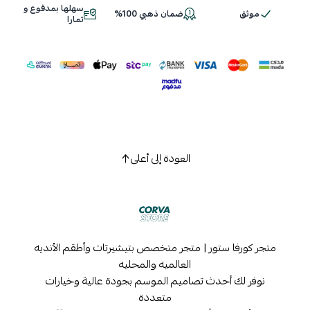
سهلها بمدفوع و
موثق
ضمان ذهبي 100%
اسحب و افلت الملف هنا
تمارا
استعراض
العودة إلى أعلى
متجر كورفا ستور | متجر متخصص بتيشيرتات وأطقم الأنديه
العالميه والمحليه
نوفر لك أحدث تصاميم الموسم بجودة عالية وخيارات
متعددة