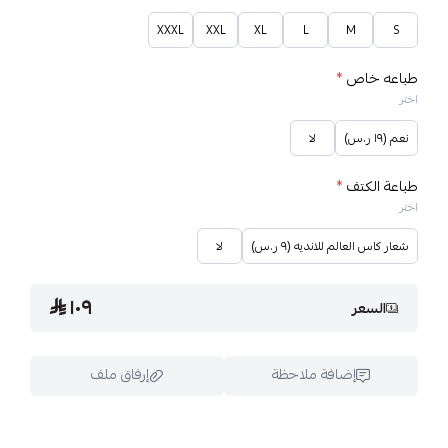
XXXL
XXL
XL
L
M
S
طباعه خاص
*
اختر
نعم (١٩ ر.س)
لا
طباعة الكتف
*
اختر
شعار كاس العالم للانديه (٩ ر.س)
لا
١٠٩
السعر
إضافة ملاحظة
إرفاق ملف