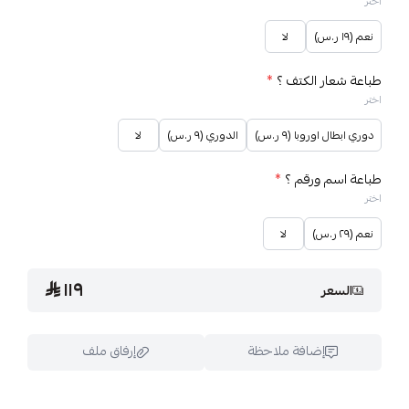
اختر
نعم (١٩ ر.س)
لا
طباعة شعار الكتف ؟
*
اختر
دوري ابطال اوروبا (٩ ر.س)
الدوري (٩ ر.س)
لا
طباعة اسم ورقم ؟
*
اختر
نعم (٢٩ ر.س)
لا
١١٩
السعر
إضافة ملاحظة
إرفاق ملف