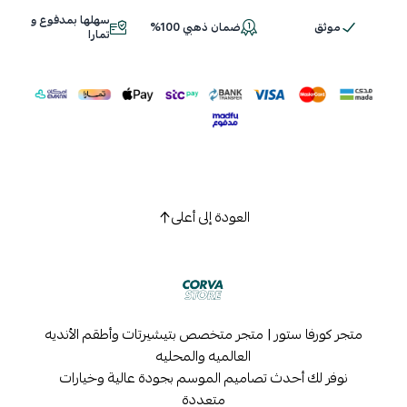
سهلها بمدفوع و
موثق
ضمان ذهبي 100%
اسحب و افلت الملف هنا
تمارا
استعراض
العودة إلى أعلى
متجر كورفا ستور | متجر متخصص بتيشيرتات وأطقم الأنديه
العالميه والمحليه
نوفر لك أحدث تصاميم الموسم بجودة عالية وخيارات
متعددة