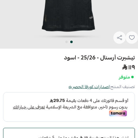
تيشيرت أرسنال - 25/26 - اسود
١١٩
متوفر
تصنيف المنتج:
اصدارات كورفا الحصريه
اشترِ هذا المنتج بقيمة ١١٩
وقسّمها على 5 دفعات