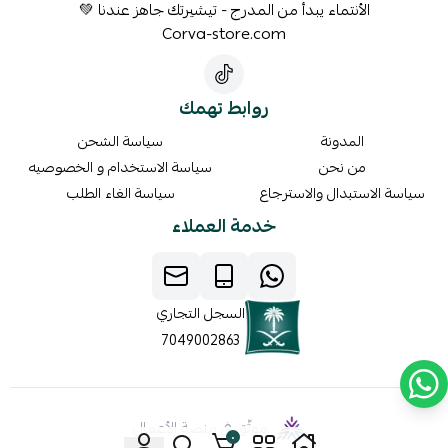
الأنتماء يبدأ من المدرج - تيشيرتك جاهز عندنا 💚
Corva-store.com
روابط تهمك
المدونة
سياسة الشحن
من نحن
سياسة الاستخدام و الخصوصيه
سياسة الاستبدال والاسترجاع
سياسة الغاء الطلب
خدمة العملاء
السجل التجاري
7049002863
موثّق في منصة الأعمال
٠